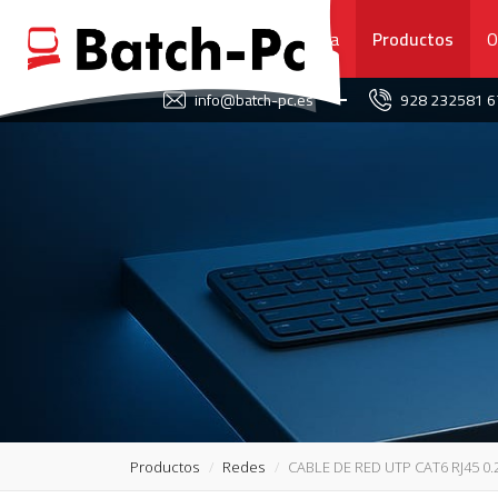
Portada
Productos
O
FAVORITOS
info@batch-pc.es
928 232581 
PORTADA
PRODUCTOS
OFERTAS
NOVEDADES
SERVICIO TÉCNICO
SOBRE NOSOTROS
Productos
Redes
CABLE DE RED UTP CAT6 RJ45 0
CONTACTO