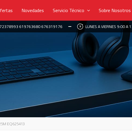
fertas
Novedades
Servicio Técnico
Sobre Nosotros
672378993 619763680 676319176
LUNES A VIERNES 9:00 A 1
.25M EQ625413