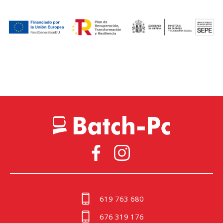
619 763 680
676 319 176