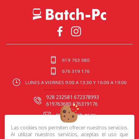
619 763 680
676 319 176
LUNES A VIERNES 9:00 A 13:30 Y 16:00 A 19:00
928 232581 672378993
619763680 676319176
info@batch-pc.es
C/ Gral. Mas de Gaminde
Las cookies nos permiten ofrecer nuestros servicios.
24 35006, Las Palmas
Al utilizar nuestros servicios, aceptas el uso que