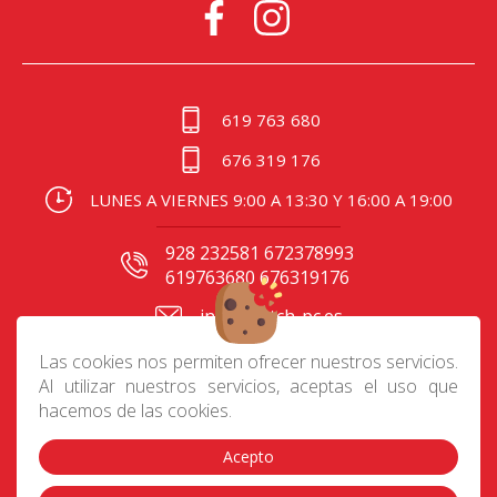
619 763 680
676 319 176
LUNES A VIERNES 9:00 A 13:30 Y 16:00 A 19:00
928 232581 672378993
619763680 676319176
info@batch-pc.es
C/ Gral. Mas de Gaminde
Las cookies nos permiten ofrecer nuestros servicios.
24 35006, Las Palmas
Al utilizar nuestros servicios, aceptas el uso que
hacemos de las cookies.
Acepto
Contacto
|
Aviso Legal
|
Política de privacidad
|
Preguntas frecuentes
|
Envíos
|
Devoluciones
|