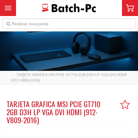
Toggle navigation
TARJETA GRAFICA MSI PCIE GT710 2GB D3H LP VGA DVI HDMI
(912-V809-2016)
TARJETA GRAFICA MSI PCIE GT710
2GB D3H LP VGA DVI HDMI (912-
V809-2016)