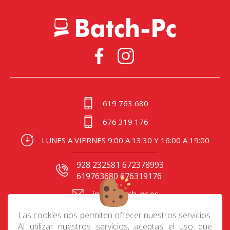
619 763 680
676 319 176
LUNES A VIERNES 9:00 A 13:30 Y 16:00 A 19:00
928 232581 672378993
619763680 676319176
info@batch-pc.es
C/ Gral. Mas de Gaminde
Las cookies nos permiten ofrecer nuestros servicios.
24 35006, Las Palmas
Al utilizar nuestros servicios, aceptas el uso que