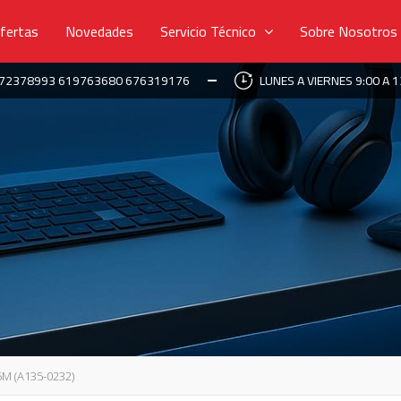
fertas
Novedades
Servicio Técnico
Sobre Nosotros
672378993 619763680 676319176
LUNES A VIERNES 9:00 A 1
M (A135-0232)