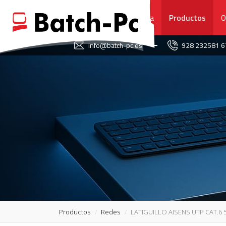
Portada
Productos
O
FAVORITOS
info@batch-pc.es
928 232581 
PORTADA
PRODUCTOS
OFERTAS
NOVEDADES
SERVICIO TÉCNICO
SOBRE NOSOTROS
Productos
Redes
LATIGUILLO AISENS UTP CAT.6 5
CONTACTO