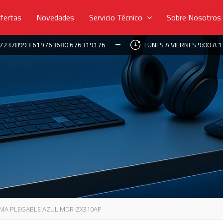
fertas
Novedades
Servicio Técnico
Sobre Nosotros
672378993 619763680 676319176
LUNES A VIERNES 9:00 A 1
MA PLEGABLE AZUL MDR-ZX310AP