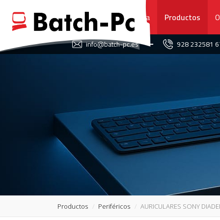
Portada
Productos
O
FAVORITOS
info@batch-pc.es
928 232581 
PORTADA
PRODUCTOS
OFERTAS
NOVEDADES
SERVICIO TÉCNICO
SOBRE NOSOTROS
Productos
Periféricos
AURICULARES SONY DIADE
CONTACTO