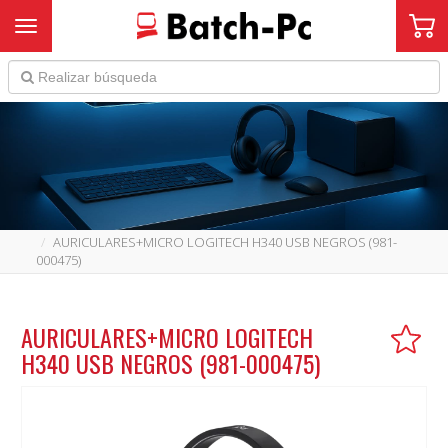
Toggle navigation
AURICULARES+MICRO LOGITECH H340 USB NEGROS (981-
000475)
AURICULARES+MICRO LOGITECH
H340 USB NEGROS (981-000475)