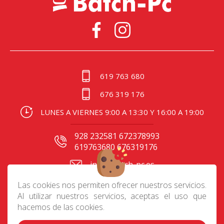
619 763 680
676 319 176
LUNES A VIERNES 9:00 A 13:30 Y 16:00 A 19:00
928 232581 672378993
619763680 676319176
info@batch-pc.es
C/ Gral. Mas de Gaminde
Las cookies nos permiten ofrecer nuestros servicios.
24 35006, Las Palmas
Al utilizar nuestros servicios, aceptas el uso que
hacemos de las cookies.