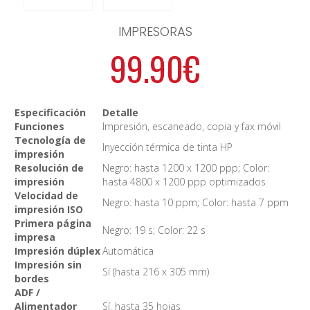
IMPRESORAS
99.90€
Especificación
Detalle
Funciones
Impresión, escaneado, copia y fax móvil
Tecnología de
Inyección térmica de tinta HP
impresión
Resolución de
Negro: hasta 1200 x 1200 ppp; Color:
impresión
hasta 4800 x 1200 ppp optimizados
Velocidad de
Negro: hasta 10 ppm; Color: hasta 7 ppm
impresión ISO
Primera página
Negro: 19 s; Color: 22 s
impresa
Impresión dúplex
Automática
Impresión sin
Sí (hasta 216 x 305 mm)
bordes
ADF /
Alimentador
Sí, hasta 35 hojas