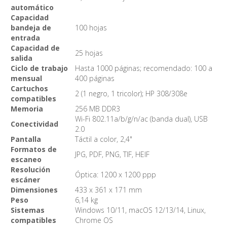
automático
Capacidad
bandeja de
100 hojas
entrada
Capacidad de
25 hojas
salida
Ciclo de trabajo
Hasta 1000 páginas; recomendado: 100 a
mensual
400 páginas
Cartuchos
2 (1 negro, 1 tricolor); HP 308/308e
compatibles
Memoria
256 MB DDR3
Wi-Fi 802.11a/b/g/n/ac (banda dual), USB
Conectividad
2.0
Pantalla
Táctil a color, 2,4"
Formatos de
JPG, PDF, PNG, TIF, HEIF
escaneo
Resolución
Óptica: 1200 x 1200 ppp
escáner
Dimensiones
433 x 361 x 171 mm
Peso
6,14 kg
Sistemas
Windows 10/11, macOS 12/13/14, Linux,
compatibles
Chrome OS