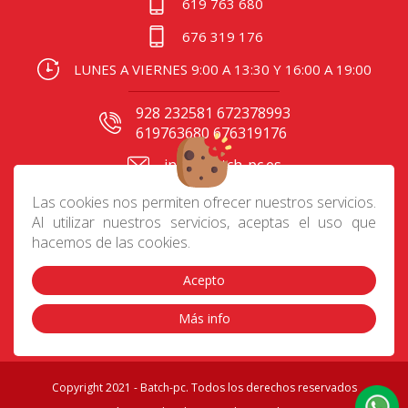
619 763 680
676 319 176
LUNES A VIERNES 9:00 A 13:30 Y 16:00 A 19:00
928 232581 672378993
619763680 676319176
info@batch-pc.es
C/ Gral. Mas de Gaminde
Las cookies nos permiten ofrecer nuestros servicios.
24 35006, Las Palmas
Al utilizar nuestros servicios, aceptas el uso que
hacemos de las cookies.
Acepto
Contacto
|
Aviso Legal
|
Política de privacidad
|
Preguntas frecuentes
|
Envíos
|
Devoluciones
|
Más info
Cookies
|
Condiciones de compra
Copyright 2021 - Batch-pc. Todos los derechos reservados