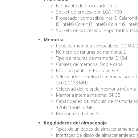
Fabricante de procesador: Intel
Socket de procesador: LGA 1700
Procesador compatible: Intel® Celeron®,
i5, Intel® Core™ i7, Intel® Core™ i9, In
Sockets de procesador soportados: LGA
Memoria
tipos de memoria compatibles: DDR4-
Número de ranuras de memoria: 2
Tipo de ranuras de memoria: DIMM
Canales de memoria: Doble canal
ECC сompatibility: ECC y no ECC
Velocidades de reloj de memoria soporta
2400, 2133 MHz
Velocidad del reloj de memoria máxima
Memoria interna máxima: 64 GB
Capacidades del módulo de memoria sop
12GB, 16GB, 32GB
Memoria sin buffer: Si
Reguladores del almacenaje
Tipos de unidades de almacenamiento 
Interfaces de disco de almacenamiento s