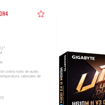
DDR4
12.º
MM
da
ión contra ruido de audio
 temperatura, cabezales de
10: