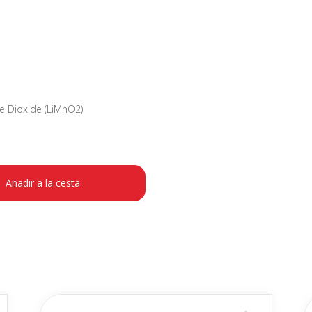
e Dioxide (LiMnO2)
Añadir a la cesta