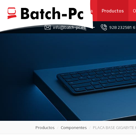
Portada
Productos
O
FAVORITOS
info@batch-pc.es
928 232581 
PORTADA
PRODUCTOS
OFERTAS
NOVEDADES
SERVICIO TÉCNICO
SOBRE NOSOTROS
Productos
Componentes
PLACA BASE GIGABYTE 
CONTACTO