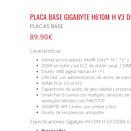
BONO ARCHIPIELAGO
PLACA BASE GIGABYTE H610M H V3 
PLACAS BASE
89.90€
Características:
Admite procesadores Intel® Core™ 14.º, 13.º y 
DDR4 sin búfer y sin ECC de doble canal, 2 DI
Diseño VRM digital híbrido 4+1+1
LAN GbE con administración de ancho de ban
NVMe PCIe 3.0 x4 M.2
Capacitores de audio de alta calidad y protecc
Smart Fan 6 cuenta con múltiples sensores de
ventilador híbridos con FAN STOP
GIGABYTE APP Center, uso simple y fácil
Diseño de resistencias antiazufre
Especificaciones Gigabyte H610M H V3 DDR4 G
Procesador