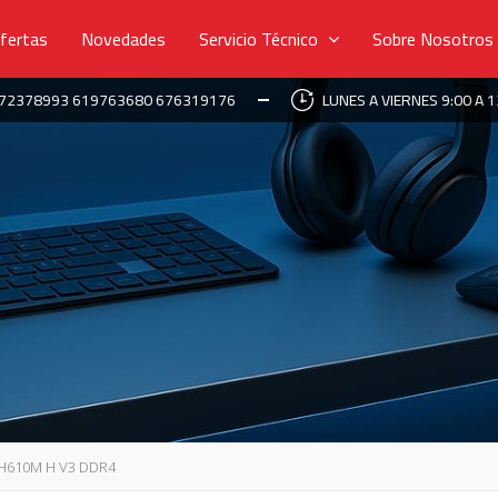
fertas
Novedades
Servicio Técnico
Sobre Nosotros
672378993 619763680 676319176
LUNES A VIERNES 9:00 A 1
H610M H V3 DDR4