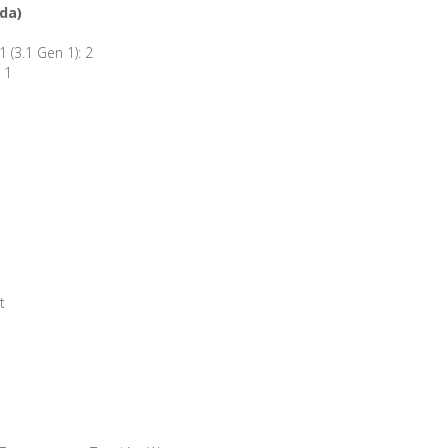
ida)
 (3.1 Gen 1): 2
 1
t