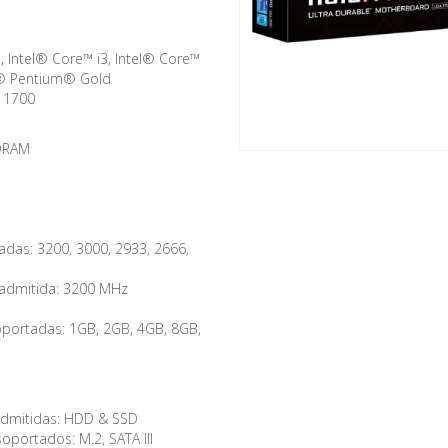
 Intel® Core™ i3, Intel® Core™
tel® Pentium® Gold
 1700
SDRAM
das: 3200, 3000, 2933, 2666,
 admitida: 3200 MHz
ortadas: 1GB, 2GB, 4GB, 8GB,
admitidas: HDD & SSD
oportados: M.2, SATA III