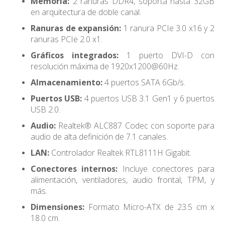
Memoria:
2 ranuras DDR4, soporta hasta 32GB
en arquitectura de doble canal.
Ranuras de expansión:
1 ranura PCIe 3.0 x16 y 2
ranuras PCIe 2.0 x1.
Gráficos integrados:
1 puerto DVI-D con
resolución máxima de 1920x1200@60Hz.
Almacenamiento:
4 puertos SATA 6Gb/s.
Puertos USB:
4 puertos USB 3.1 Gen1 y 6 puertos
USB 2.0.
Audio:
Realtek® ALC887 Codec con soporte para
audio de alta definición de 7.1 canales.
LAN:
Controlador Realtek RTL8111H Gigabit.
Conectores internos:
Incluye conectores para
alimentación, ventiladores, audio frontal, TPM, y
más.
Dimensiones:
Formato Micro-ATX de 23.5 cm x
18.0 cm.