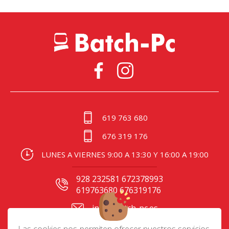
619 763 680
676 319 176
LUNES A VIERNES 9:00 A 13:30 Y 16:00 A 19:00
928 232581 672378993
619763680 676319176
info@batch-pc.es
C/ Gral. Mas de Gaminde