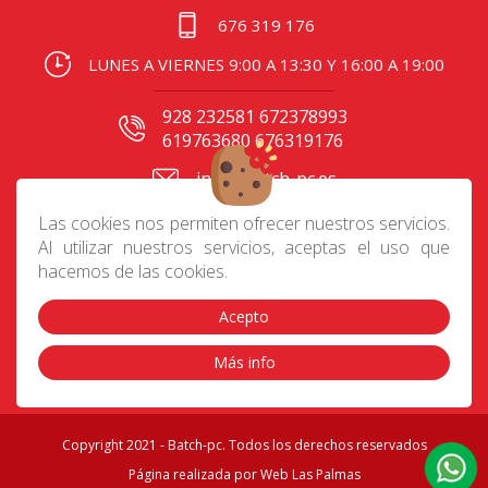
676 319 176
LUNES A VIERNES 9:00 A 13:30 Y 16:00 A 19:00
928 232581 672378993
619763680 676319176
info@batch-pc.es
C/ Gral. Mas de Gaminde
Las cookies nos permiten ofrecer nuestros servicios.
24 35006, Las Palmas
Al utilizar nuestros servicios, aceptas el uso que
hacemos de las cookies.
Acepto
Contacto
|
Aviso Legal
|
Política de privacidad
|
Preguntas frecuentes
|
Envíos
|
Devoluciones
|
Más info
Cookies
|
Condiciones de compra
Copyright 2021 - Batch-pc. Todos los derechos reservados
Página realizada por
Web Las Palmas