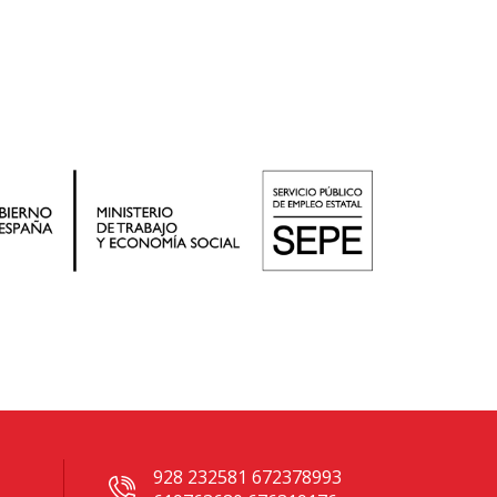
928 232581 672378993