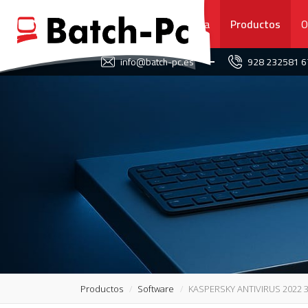
Portada
Productos
O
FAVORITOS
info@batch-pc.es
928 232581 
PORTADA
PRODUCTOS
OFERTAS
NOVEDADES
SERVICIO TÉCNICO
SOBRE NOSOTROS
Productos
Software
KASPERSKY ANTIVIRUS 2022 
CONTACTO