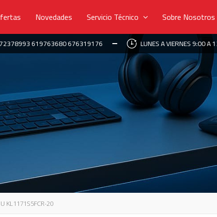
fertas
Novedades
Servicio Técnico
Sobre Nosotros
672378993 619763680 676319176
LUNES A VIERNES 9:00 A 1
3U KL1171S5FCR-20