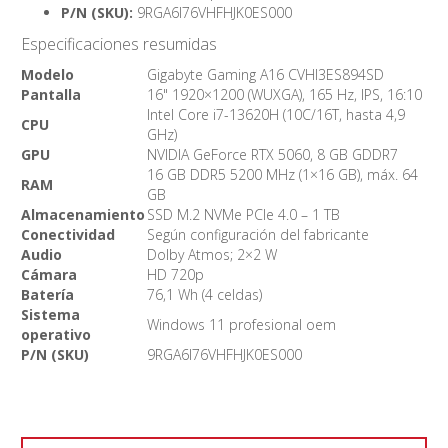
P/N (SKU):
9RGA6I76VHFHJK0ES000
Especificaciones resumidas
Modelo
Gigabyte Gaming A16 CVHI3ES894SD
Pantalla
16" 1920×1200 (WUXGA), 165 Hz, IPS, 16:10
Intel Core i7-13620H (10C/16T, hasta 4,9
CPU
GHz)
GPU
NVIDIA GeForce RTX 5060, 8 GB GDDR7
16 GB DDR5 5200 MHz (1×16 GB), máx. 64
RAM
GB
Almacenamiento
SSD M.2 NVMe PCIe 4.0 – 1 TB
Conectividad
Según configuración del fabricante
Audio
Dolby Atmos; 2×2 W
Cámara
HD 720p
Batería
76,1 Wh (4 celdas)
Sistema
Windows 11 profesional oem
operativo
P/N (SKU)
9RGA6I76VHFHJK0ES000