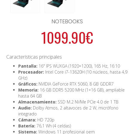
NOTEBOOKS
1099.90€
Características principales
Pantalla:
16" IPS WUXGA (1920×1200), 165 Hz, 16:10
Procesador:
Intel Core i7-13620H (10 núcleos, hasta 4,9
GHz)
Gráficos:
NVIDIA GeForce RTX 5060, 8 GB GDDR7
Memoria:
16 GB DDR5 5200 MHz (1×16 GB), ampliable
hasta 64 GB
Almacenamiento:
SSD M.2 NVMe PCIe 4.0 de 1 TB
Audio:
Dolby Atmos, 2 altavoces de 2 W, micrófono
integrado
Cámara:
HD 720p
Batería:
76,1 Wh (4 celdas)
Sistema:
Windows 11 profesional oem