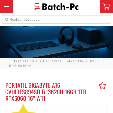
Toggle navigation
PORTATIL GIGABYTE A16 CVHI3ES894SD I713620H 16GB 1TB
RTX5060 16" W11
PORTATIL GIGABYTE A16
CVHI3ES894SD I713620H 16GB 1TB
RTX5060 16" W11