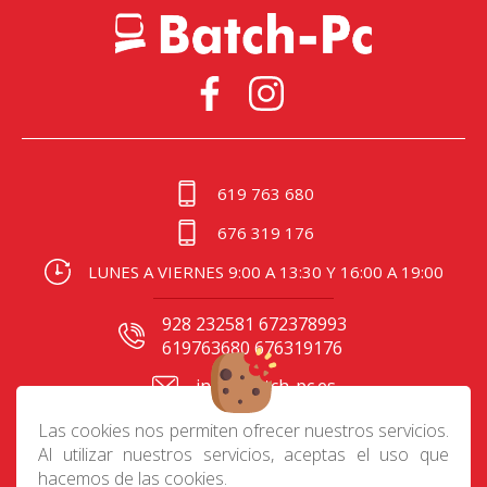
619 763 680
676 319 176
LUNES A VIERNES 9:00 A 13:30 Y 16:00 A 19:00
928 232581 672378993
619763680 676319176
info@batch-pc.es
C/ Gral. Mas de Gaminde
Las cookies nos permiten ofrecer nuestros servicios.
24 35006, Las Palmas
Al utilizar nuestros servicios, aceptas el uso que
hacemos de las cookies.