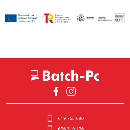
619 763 680
676 319 176