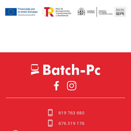
619 763 680
676 319 176