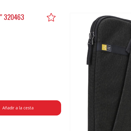
6" 320463
Añadir a la cesta