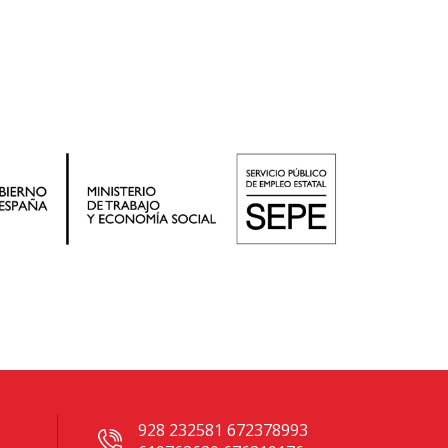
928 232581 672378993