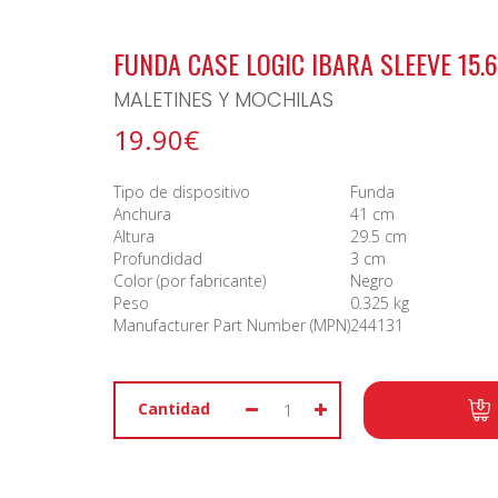
BONO ARCHIPIELAGO
FUNDA CASE LOGIC IBARA SLEEVE 15.
MALETINES Y MOCHILAS
19.90€
Tipo de dispositivo
Funda
Anchura
41 cm
Altura
29.5 cm
Profundidad
3 cm
Color (por fabricante)
Negro
Peso
0.325 kg
Manufacturer Part Number (MPN)
244131
Cantidad