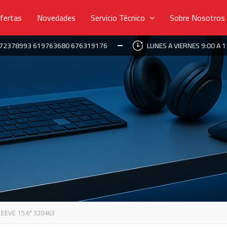
fertas
Novedades
Servicio Técnico
Sobre Nosotros
672378993 619763680 676319176
LUNES A VIERNES 9:00 A 1
EEVE 15.6" 320463