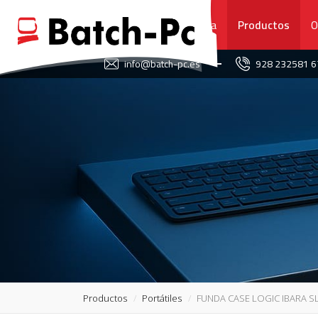
Portada
Productos
O
FAVORITOS
info@batch-pc.es
928 232581 
PORTADA
PRODUCTOS
OFERTAS
NOVEDADES
SERVICIO TÉCNICO
SOBRE NOSOTROS
Productos
Portátiles
FUNDA CASE LOGIC IBARA SL
CONTACTO