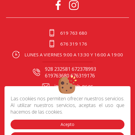
619 763 680
676 319 176
LUNES A VIERNES 9:00 A 13:30 Y 16:00 A 19:00
928 232581 672378993
619763680 676319176
info@batch-pc.es
C/ Gral. Mas de Gaminde
Las cookies nos permiten ofrecer nuestros servicios.
24 35006, Las Palmas
Al utilizar nuestros servicios, aceptas el uso que
hacemos de las cookies.
Acepto
Contacto
|
Aviso Legal
|
Política de privacidad
|
Preguntas frecuentes
|
Envíos
|
Devoluciones
|