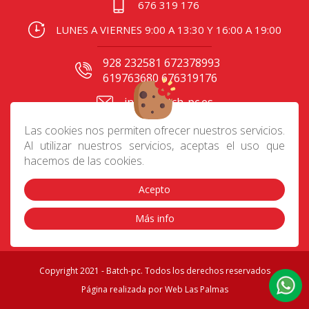
676 319 176
LUNES A VIERNES 9:00 A 13:30 Y 16:00 A 19:00
928 232581 672378993
619763680 676319176
info@batch-pc.es
C/ Gral. Mas de Gaminde
Las cookies nos permiten ofrecer nuestros servicios.
24 35006, Las Palmas
Al utilizar nuestros servicios, aceptas el uso que
hacemos de las cookies.
Acepto
Contacto
|
Aviso Legal
|
Política de privacidad
|
Preguntas frecuentes
|
Envíos
|
Devoluciones
|
Más info
Cookies
|
Condiciones de compra
Copyright 2021 - Batch-pc. Todos los derechos reservados
Página realizada por
Web Las Palmas