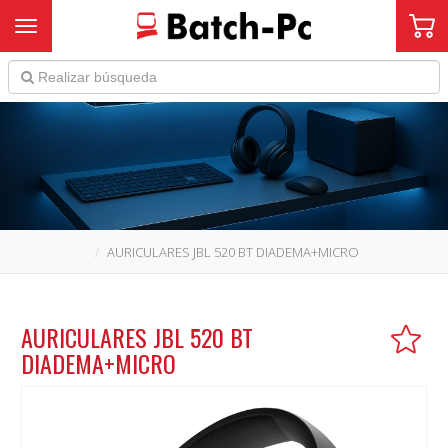
Toggle navigation
AURICULARES JBL 520 BT DIADEMA+MICRO
AURICULARES JBL 520 BT
DIADEMA+MICRO