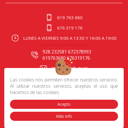
619 763 680
676 319 176
LUNES A VIERNES 9:00 A 13:30 Y 16:00 A 19:00
928 232581 672378993
619763680 676319176
info@batch-pc.es
C/ Gral. Mas de Gaminde
Las cookies nos permiten ofrecer nuestros servicios.
24 35006, Las Palmas
Al utilizar nuestros servicios, aceptas el uso que
hacemos de las cookies.
Acepto
Contacto
|
Aviso Legal
|
Política de privacidad
|
Preguntas frecuentes
|
Envíos
|
Devoluciones
|
Más info
Cookies
|
Condiciones de compra