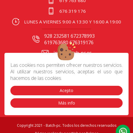
619 763 680
676 319 176
LUNES A VIERNES 9:00 A 13:30 Y 16:00 A 19:00
928 232581 672378993
619763680 676319176
info@batch-pc.es
C/ Gral. Mas de Gaminde
Las cookies nos permiten ofrecer nuestros servicios.
24 35006, Las Palmas
Al utilizar nuestros servicios, aceptas el uso que
hacemos de las cookies.
Acepto
Contacto
|
Aviso Legal
|
Política de privacidad
|
Preguntas frecuentes
|
Envíos
|
Devoluciones
|
Más info
Cookies
|
Condiciones de compra
Copyright 2021 - Batch-pc. Todos los derechos reservados