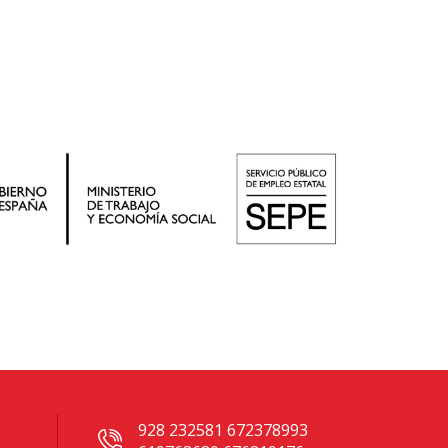
928 232581 672378993