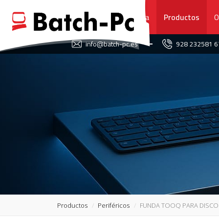
Portada
Productos
O
FAVORITOS
info@batch-pc.es
928 232581 
PORTADA
PRODUCTOS
OFERTAS
NOVEDADES
SERVICIO TÉCNICO
SOBRE NOSOTROS
Productos
Periféricos
FUNDA TOOQ PARA DISCO 
CONTACTO