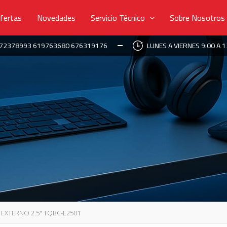
fertas
Novedades
Servicio Técnico
Sobre Nosotros
672378993 619763680 676319176
LUNES A VIERNES 9:00 A 1
EXTERNO 2.5" TQBC-E2501