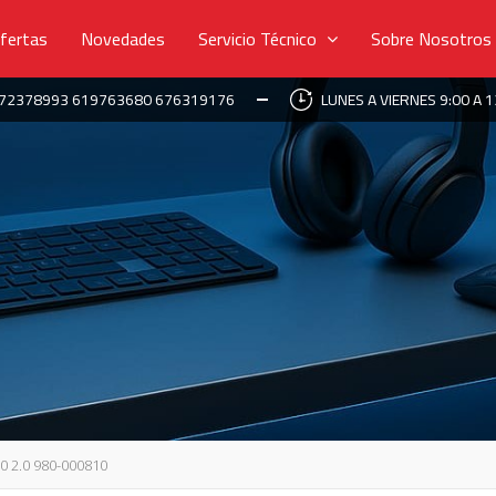
fertas
Novedades
Servicio Técnico
Sobre Nosotros
672378993 619763680 676319176
LUNES A VIERNES 9:00 A 1
 2.0 980-000810