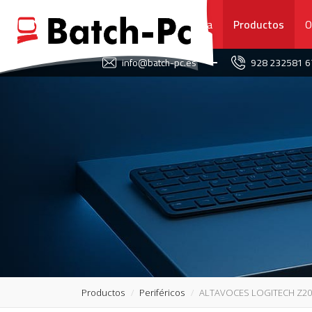
Portada
Productos
O
FAVORITOS
info@batch-pc.es
928 232581 
PORTADA
PRODUCTOS
OFERTAS
NOVEDADES
SERVICIO TÉCNICO
SOBRE NOSOTROS
Productos
Periféricos
ALTAVOCES LOGITECH Z200
CONTACTO