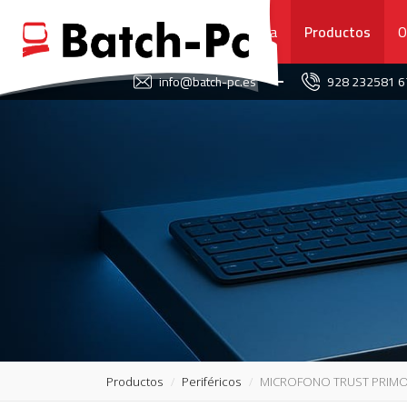
Portada
Productos
O
FAVORITOS
info@batch-pc.es
928 232581 
PORTADA
PRODUCTOS
OFERTAS
NOVEDADES
SERVICIO TÉCNICO
SOBRE NOSOTROS
Productos
Periféricos
MICROFONO TRUST PRIMO 
CONTACTO