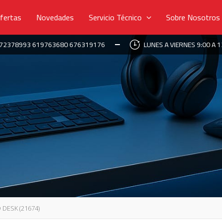
fertas
Novedades
Servicio Técnico
Sobre Nosotros
672378993 619763680 676319176
LUNES A VIERNES 9:00 A 1
DESK (21674)