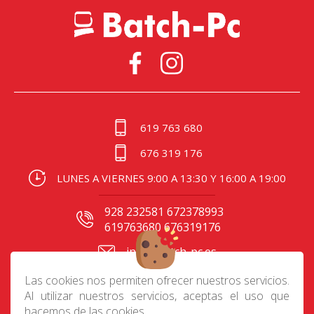
619 763 680
676 319 176
LUNES A VIERNES 9:00 A 13:30 Y 16:00 A 19:00
928 232581 672378993
619763680 676319176
info@batch-pc.es
C/ Gral. Mas de Gaminde
Las cookies nos permiten ofrecer nuestros servicios.
24 35006, Las Palmas
Al utilizar nuestros servicios, aceptas el uso que
hacemos de las cookies.