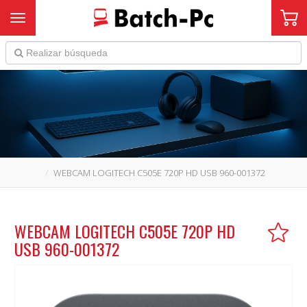
Toggle navigation
WEBCAM LOGITECH C505E 720P HD USB 960-001372
WEBCAM LOGITECH C505E 720P HD
USB 960-001372