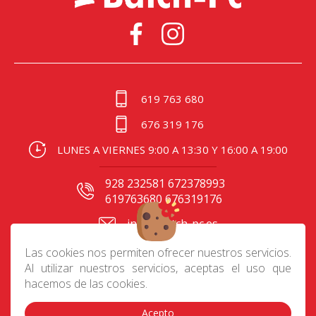
619 763 680
676 319 176
LUNES A VIERNES 9:00 A 13:30 Y 16:00 A 19:00
928 232581 672378993
619763680 676319176
info@batch-pc.es
C/ Gral. Mas de Gaminde
Las cookies nos permiten ofrecer nuestros servicios.
24 35006, Las Palmas
Al utilizar nuestros servicios, aceptas el uso que
hacemos de las cookies.
Acepto