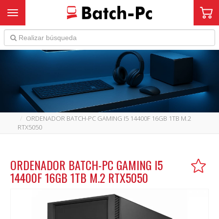
Toggle navigation
ORDENADOR BATCH-PC GAMING I5 14400F 16GB 1TB M.2
RTX5050
ORDENADOR BATCH-PC GAMING I5
14400F 16GB 1TB M.2 RTX5050