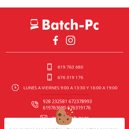
619 763 680
676 319 176
LUNES A VIERNES 9:00 A 13:30 Y 16:00 A 19:00
928 232581 672378993
619763680 676319176
info@batch-pc.es
C/ Gral. Mas de Gaminde