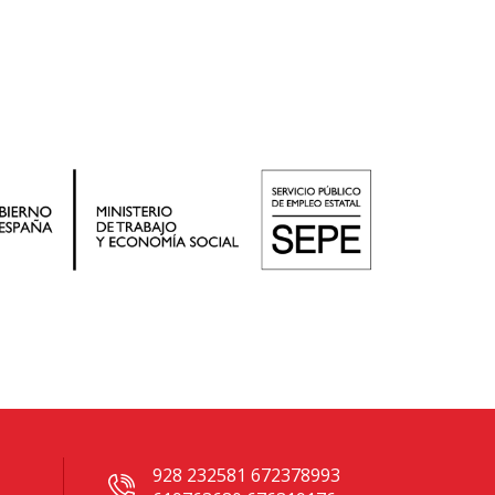
928 232581 672378993