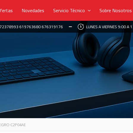
fertas
Novedades
Servicio Técnico
Sobre Nosotros
672378993 619763680 676319176
LUNES A VIERNES 9:00 A 1
NEGRO C2P04AE