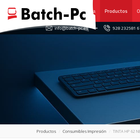
Portada
Productos
O
FAVORITOS
info@batch-pc.es
928 232581 
PORTADA
PRODUCTOS
OFERTAS
NOVEDADES
SERVICIO TÉCNICO
SOBRE NOSOTROS
Productos
Consumibles Impresión
TINTA HP 62 
CONTACTO