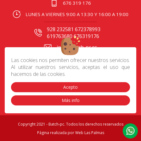
676 319 176
LUNES A VIERNES 9:00 A 13:30 Y 16:00 A 19:00
928 232581 672378993
619763680 676319176
info@batch-pc.es
C/ Gral. Mas de Gaminde
Las cookies nos permiten ofrecer nuestros servicios.
24 35006, Las Palmas
Al utilizar nuestros servicios, aceptas el uso que
hacemos de las cookies.
Acepto
Contacto
|
Aviso Legal
|
Política de privacidad
|
Preguntas frecuentes
|
Envíos
|
Devoluciones
|
Más info
Cookies
|
Condiciones de compra
Copyright 2021 - Batch-pc. Todos los derechos reservados
Página realizada por
Web Las Palmas