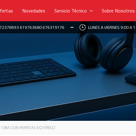
fertas
Novedades
Servicio Técnico
Sobre Nosotros
672378993 619763680 676319176
LUNES A VIERNES 9:00 A 1
 1.8M CON FERRITAS EQ199322