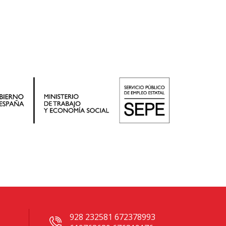
928 232581 672378993