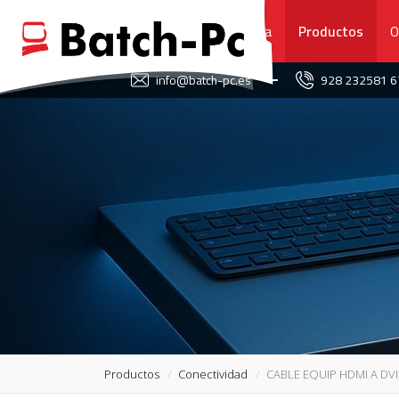
Portada
Productos
O
FAVORITOS
info@batch-pc.es
928 232581 
PORTADA
PRODUCTOS
OFERTAS
NOVEDADES
SERVICIO TÉCNICO
SOBRE NOSOTROS
Productos
Conectividad
CABLE EQUIP HDMI A DVI
CONTACTO