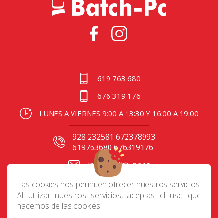
619 763 680
676 319 176
LUNES A VIERNES 9:00 A 13:30 Y 16:00 A 19:00
928 232581 672378993
619763680 676319176
info@batch-pc.es
C/ Gral. Mas de Gaminde
Las cookies nos permiten ofrecer nuestros servicios.
24 35006, Las Palmas
Al utilizar nuestros servicios, aceptas el uso que
hacemos de las cookies.